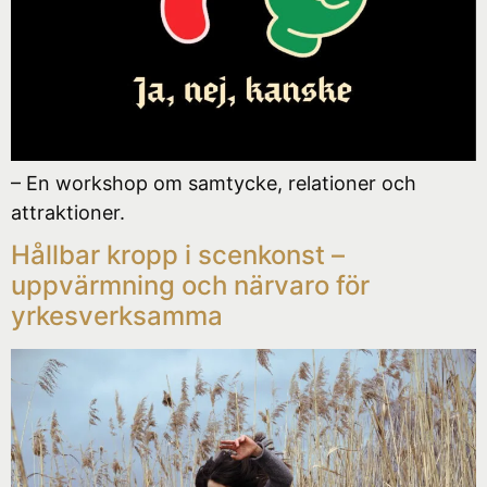
– En workshop om samtycke, relationer och
attraktioner.
Hållbar kropp i scenkonst –
uppvärmning och närvaro för
yrkesverksamma