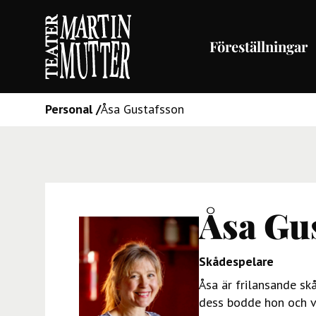
Föreställningar
Personal /
Åsa Gustafsson
Åsa Gu
Skådespelare
Åsa är frilansande sk
dess bodde hon och v