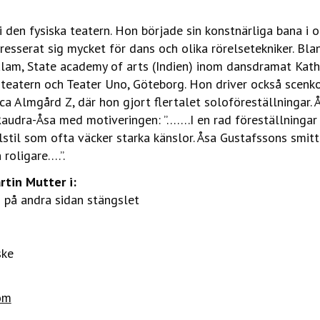
i den fysiska teatern. Hon började sin konstnärliga bana i
resserat sig mycket för dans och olika rörelsetekniker. Bla
lam, State academy of arts (Indien) inom dansdramat Katha
teatern och Teater Uno, Göteborg. Hon driver också scen
a Almgård Z, där hon gjort flertalet soloföreställningar. 
audra-Åsa med motiveringen: ”…….I en rad föreställningar h
til som ofta väcker starka känslor. Åsa Gustafssons smit
 roligare….”.
rtin Mutter i:
 på andra sidan stängslet
ske
om