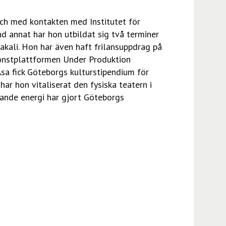
 och med kontakten med Institutet för
nd annat har hon utbildat sig två terminer
kali. Hon har även haft frilansuppdrag på
konstplattformen Under Produktion
Åsa fick Göteborgs kulturstipendium för
ar hon vitaliserat den fysiska teatern i
tande energi har gjort Göteborgs