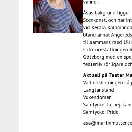
vänner.
Åsas bakgrund ligger 
Scenkonst, och har int
vid Kerala Kalamanda
bland annat Angereds
tillsammans med Ulric
soloföreställningen R
Göteborg med en spels
teaterliv rörligare och
Aktuell på Teater Ma
Vad noshörningen såg
Längtansland
Vuxendomen
Samtycke: Ja, nej, kan
Samtycke: Pride
asa@martinmutter.c